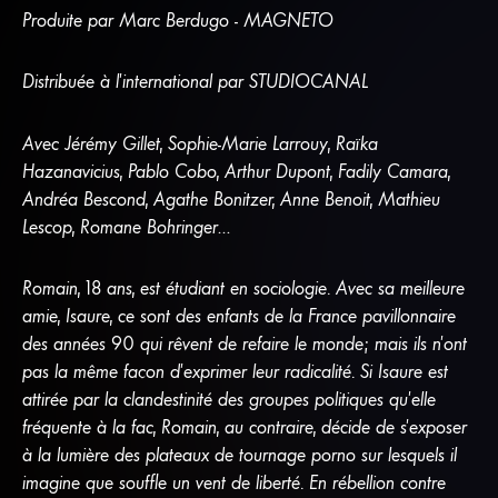
Produite par Marc Berdugo - MAGNETO
Distribuée à l’international par STUDIOCANAL
Avec Jérémy Gillet, Sophie-Marie Larrouy, Raïka
Hazanavicius, Pablo Cobo, Arthur Dupont, Fadily Camara,
Andréa Bescond, Agathe Bonitzer, Anne Benoit, Mathieu
Lescop, Romane Bohringer…
Romain, 18 ans, est étudiant en sociologie. Avec sa meilleure
amie, Isaure, ce sont des enfants de la France pavillonnaire
des années 90 qui rêvent de refaire le monde; mais ils n’ont
pas la même façon d’exprimer leur radicalité. Si Isaure est
attirée par la clandestinité des groupes politiques qu’elle
fréquente à la fac, Romain, au contraire, décide de s’exposer
à la lumière des plateaux de tournage porno sur lesquels il
imagine que souffle un vent de liberté. En rébellion contre