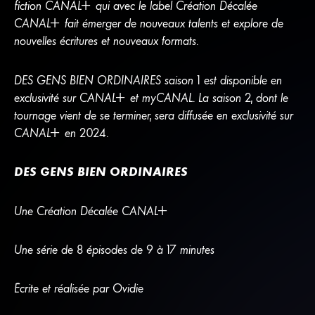
fiction
CANA
L
+
qui avec le label Création Décalée
CANA
L
+
fait émerger de nouveaux talents et explore de
nouvelles écritures et nouveaux formats.
DES GENS BIEN ORDINAIRES saison 1 est disponible en
exclusivité sur
CANA
L
+
et
my
CANAL
. La saison 2, dont le
tournage vient de se terminer, sera diffusée en exclusivité sur
CANA
L
+
en 2024.
DES GENS BIEN ORDINAIRES
Une Création Décalée
CANA
L
+
Une série de 8 épisodes de 9 à 17 minutes
Écrite et réalisée par Ovidie