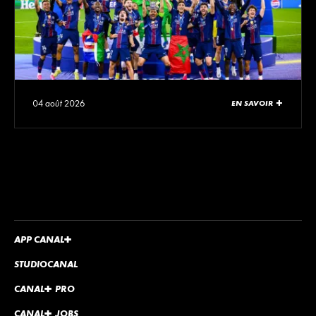
04 août 2026
EN SAVOIR +
APP
CANA
L
+
STUDIOCANAL
CANA
L
+
PRO
CANA
L
+
JOBS