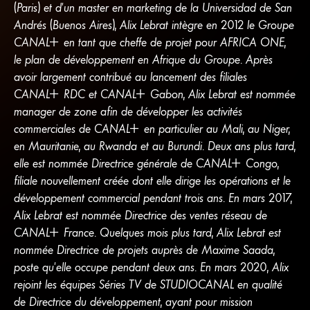
(Paris) et d’un master en marketing de la Universidad de San
Andrés (Buenos Aires), Alix Lebrat intègre en 2012 le Groupe
CANA
L
+
en tant que cheffe de projet pour AFRICA ONE,
le plan de développement en Afrique du Groupe. Après
avoir largement contribué au lancement des filiales
CANA
L
+
RDC et
CANA
L
+
Gabon, Alix Lebrat est nommée
manager de zone afin de développer les activités
commerciales de
CANA
L
+
en particulier au Mali, au Niger,
en Mauritanie, au Rwanda et au Burundi. Deux ans plus tard,
elle est nommée Directrice générale de
CANA
L
+
Congo,
filiale nouvellement créée dont elle dirige les opérations et le
développement commercial pendant trois ans. En mars 2017,
Alix Lebrat est nommée Directrice des ventes réseau de
CANA
L
+
France. Quelques mois plus tard, Alix Lebrat est
nommée Directrice de projets auprès de Maxime Saada,
poste qu’elle occupe pendant deux ans. En mars 2020, Alix
rejoint les équipes Séries TV de STUDIOCANAL en qualité
de Directrice du développement, ayant pour mission